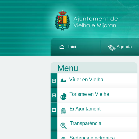
Inici
Agenda
Menu
Víuer en Vielha
Torisme en Vielha
Er Ajuntament
Transparéncia
Sedença electronica