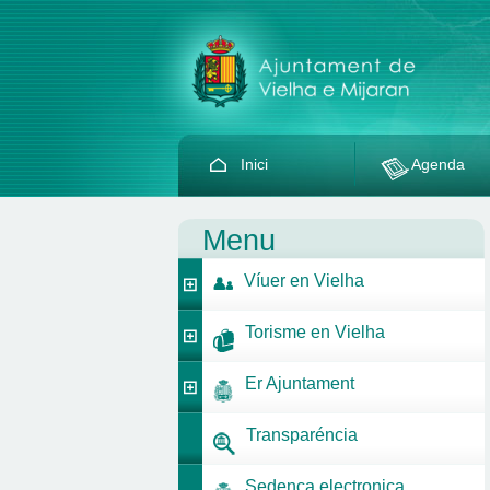
Inici
Agenda
Menu
Víuer en Vielha
Torisme en Vielha
Er Ajuntament
Transparéncia
Sedença electronica