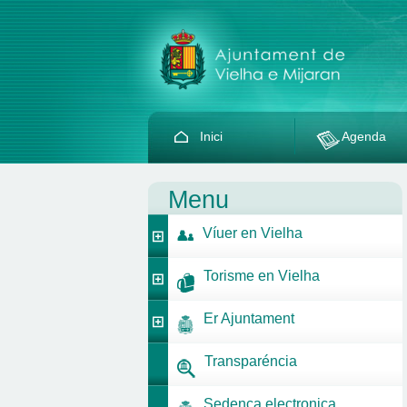
Inici
Agenda
Menu
Víuer en Vielha
Torisme en Vielha
Er Ajuntament
Transparéncia
Sedença electronica