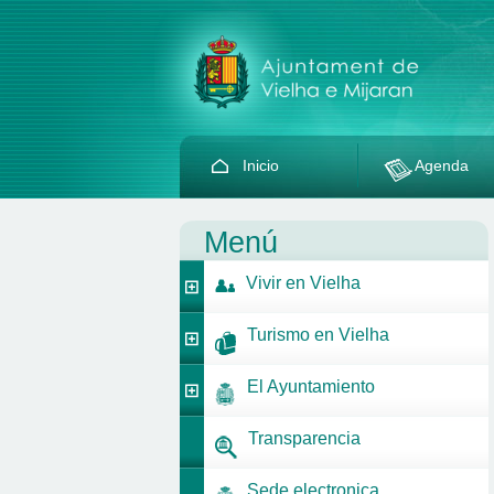
Inicio
Agenda
Menú
Vivir en Vielha
Turismo en Vielha
El Ayuntamiento
Transparencia
Sede electronica