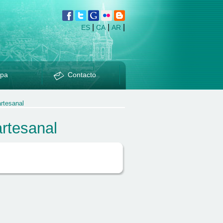
|
|
|
ES
CA
AR
pa
Contacto
rtesanal
rtesanal