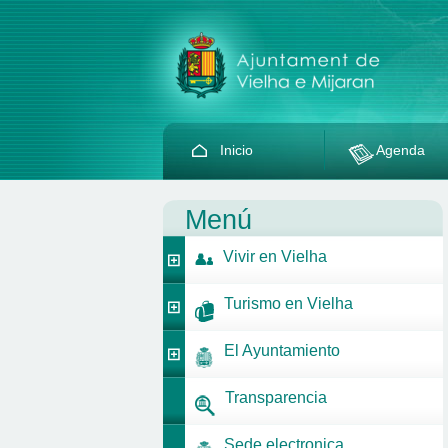
Inicio
Agenda
Menú
Vivir en Vielha
Turismo en Vielha
El Ayuntamiento
Transparencia
Sede electronica