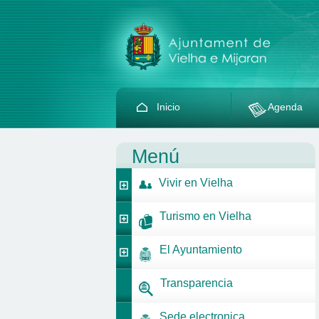
Inicio
Agenda
Menú
Vivir en Vielha
Turismo en Vielha
El Ayuntamiento
Transparencia
Sede electronica