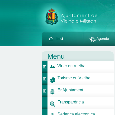
Inici
Agenda
Menu
Víuer en Vielha
Torisme en Vielha
Er Ajuntament
Transparéncia
Sedença electronica