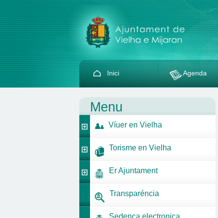
Inici
Agenda
Menu
Víuer en Vielha
Torisme en Vielha
Er Ajuntament
Transparéncia
Sedença electronica