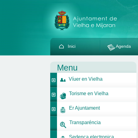
Inici
Agenda
Menu
Víuer en Vielha
Torisme en Vielha
Er Ajuntament
Transparéncia
Sedença electronica