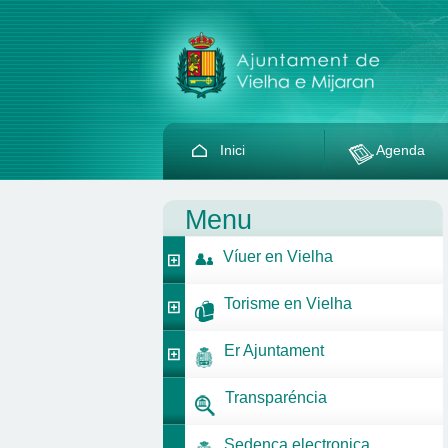
Inici
Agenda
Menu
Víuer en Vielha
Torisme en Vielha
Er Ajuntament
Transparéncia
Sedença electronica