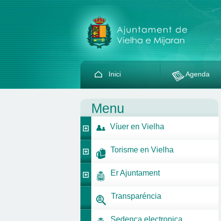
Inici
Agenda
Menu
Víuer en Vielha
Torisme en Vielha
Er Ajuntament
Transparéncia
Sedença electronica