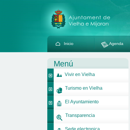
Inicio
Agenda
Menú
Vivir en Vielha
Turismo en Vielha
El Ayuntamiento
Transparencia
Sede electronica