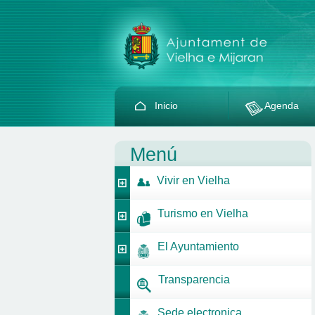
Inicio
Agenda
Menú
Vivir en Vielha
Turismo en Vielha
El Ayuntamiento
Transparencia
Sede electronica