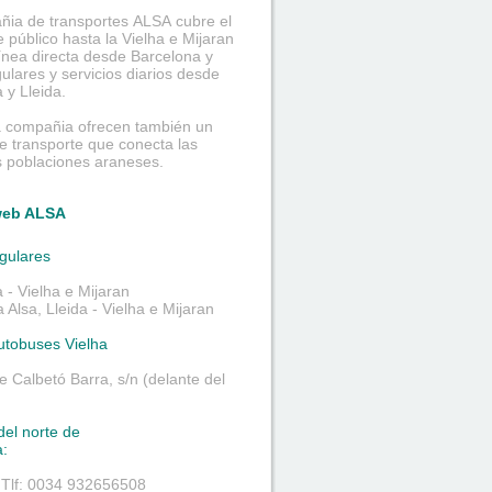
ñia de transportes ALSA cubre el
e público hasta la Vielha e Mijaran
ínea directa desde Barcelona y
gulares y servicios diarios desde
 y Lleida.
 compañia ofrecen también un
de transporte que conecta las
s poblaciones araneses.
web ALSA
gulares
 - Vielha e Mijaran
Alsa, Lleida - Vielha e Mijaran
utobuses Vielha
de Calbetó Barra, s/n (delante del
del norte de
a:
. Tlf: 0034 932656508