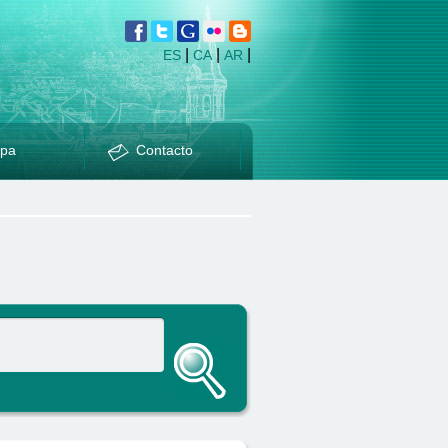
|
|
|
ES
CA
AR
pa
Contacto