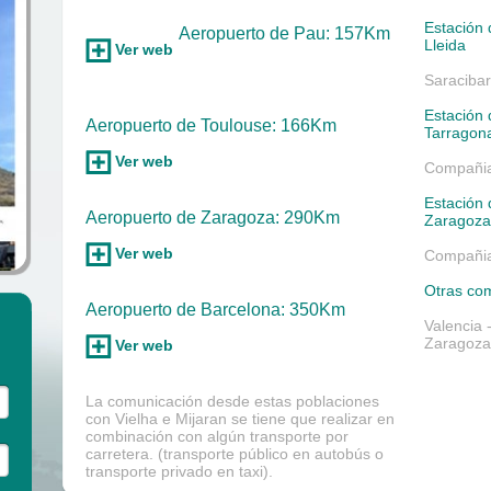
Estación
Aeropuerto de Pau: 157Km
Lleida
Ver web
Saracibar,
Estación
Aeropuerto de Toulouse: 166Km
Tarragon
Ver web
Compañia
Estación
Aeropuerto de Zaragoza: 290Km
Zaragoza
Ver web
Compañia
Otras co
Aeropuerto de Barcelona: 350Km
Valencia 
Zaragoza 
Ver web
La comunicación desde estas poblaciones
con Vielha e Mijaran se tiene que realizar en
combinación con algún transporte por
carretera. (transporte público en autobús o
transporte privado en taxi).