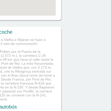
coche
 a Vielha e Mijaran se hace a
 4 vias de comunicación:
Pallars por el Puerto de la
(2.072 m.), la carretera C-28
os 48 km que hace el valle hasta la
a Pont de Rei. La más frecuentada,
 túnel de Vielha que, con 5.173 m.
ud, une la Ribagorça (entrada sur:
 con el Aran (boca norte del túnel a
 Desde Francia, por Pont de Rei,
a la carretera francesa N-618 que
rte en la N-230. Y desde Bagneres
 pasando por Portilló, la carrtera
125 se converte con la N-141,
sost.
autobús