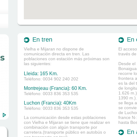
En tren
En 
Vielha e Mijaran no dispone de
El acceso
comunicación directa en tren. Las
través de
poblaciones con estación más próximas son
las siguientes:
Desde el 
Bonaigua 
Lleida: 165 Km.
recorre l
frontera 
Teléfono: 0034 902 240 202
es la del
Montrejeau (Francia): 60 Km.
de longit
1.626 m.)
Teléfono: 0033 836 353 535
1390 m.).
Luchon (Francia): 40Km
se llega 
se convie
Teléfono: 0033 836 353 535
de Luchon
La comunicación desde estas poblaciones
france N-
con Vielha e Mijaran se tiene que realizar en
hasta Bos
combinación con algún transporte por
En 
carretera.(transporte público en autobús o