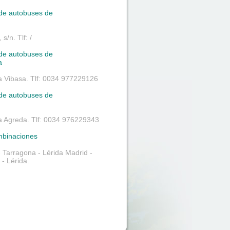
 de autobuses de
 s/n. Tlf: /
 de autobuses de
a
 Vibasa. Tlf: 0034 977229126
 de autobuses de
 Agreda. Tlf: 0034 976229343
mbinaciones
- Tarragona - Lérida Madrid -
- Lérida.