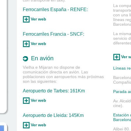
con transporte en taxi).
La compa
Ferrocarriles España - RENFE:
transport
con una l
Ver web
líneas re
Barcelona
La misma
Ferrocarriles Francia - SNCF:
servicio 
diferente
Ver web
Ver 
En avión
Vielha e Mijaran no dispone de
Líneas re
comunicación directa en avión. Las
poblaciones con aeropuertos más próximas
Barcelona
son las siguientes:
Compañia 
Aeropuerto de Tarbes: 161Km
Parada a
Ver web
Av. Alcal
cine).
Estación 
Aeropuerto de Lleida: 145Km
Barcelon
Ver web
Alibei 80