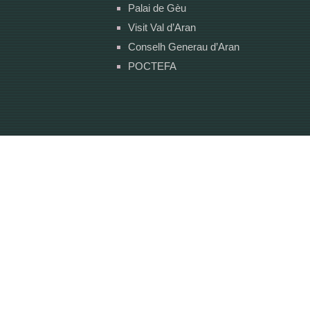
Palai de Gèu
Visit Val d’Aran
Conselh Generau d’Aran
POCTEFA