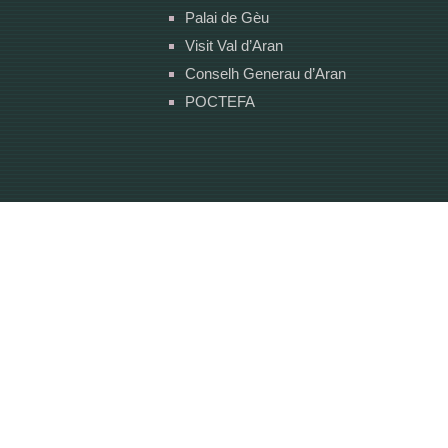
Palai de Gèu
Visit Val d’Aran
Conselh Generau d’Aran
POCTEFA