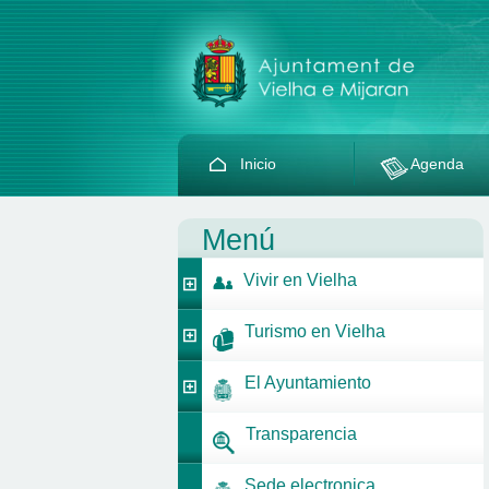
Inicio
Agenda
Menú
Vivir en Vielha
Turismo en Vielha
El Ayuntamiento
Transparencia
Sede electronica