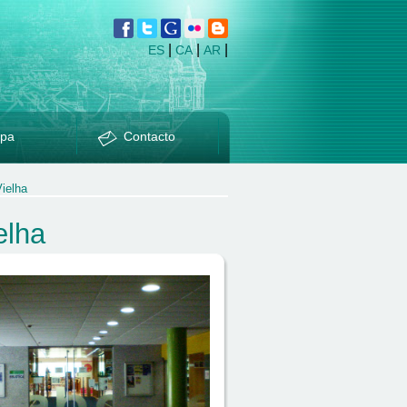
|
|
|
ES
CA
AR
pa
Contacto
ielha
elha