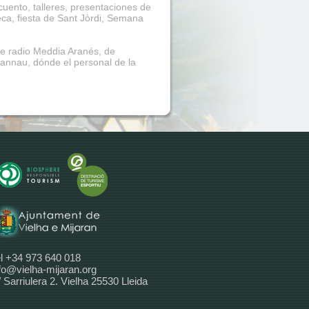
 cuento, talleres, presentaciones de
teca, fiesta de Sant Jòrdi, Semana
de radio Meddia Aranés, de
rannau, dónde el personal de la
l +34 973 640 018
fo@vielha-mijaran.org
 Sarriulera 2. Vielha 25530 Lleida