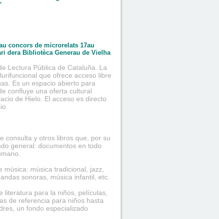
”
au concors de microrelats 17au
ari dera Bibliotèca Generau de Vielha
 de Lectura Pública de Cataluña. La
lurifuncional que ofrece acceso libre
onas. Es un espacio abierto para
e confluye una oferta cultural
lacio de Hielo. El acceso es directo
io.
e consulta y otros libros que, por su
Fondo general: documentos en todo
humano.
 música: música tradicional, jazz,
andas sonoras, música infantil, etc.
 literatura para la niños, películas,
as de referencia para niños hasta
dres, un fondo especializado