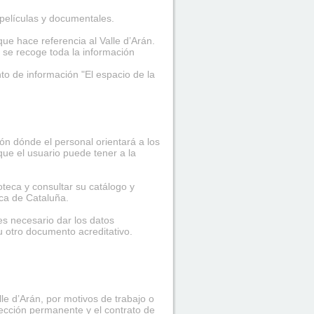
elículas y documentales.
e hace referencia al Valle d’Arán.
 se recoge toda la información
to de información "El espacio de la
ión dónde el personal orientará a los
que el usuario puede tener a la
teca y consultar su catálogo y
ica de Cataluña.
s necesario dar los datos
 u otro documento acreditativo.
e d’Arán, por motivos de trabajo o
rección permanente y el contrato de