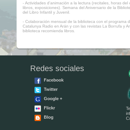
- Actividades d’animación a la lectura (recitales, horas del
libros, exposiciones). Semana del Aniversario de la Biblio
del Libro Infantil y Juvenil.
- Colaboración mensual de la biblioteca con el programa 
Catalunya Radio en Arán y con las revistas La Borrufa y A
biblioteca recomienda libros.
Redes sociales
Facebook
Twitter
Google +
Flickr
Te
in
Blog
C/