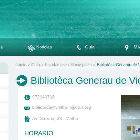
da
Noticias
Guía
Ma
Inicio
>
Guía
>
Instalaciones Municipales
>
Bibliotèca Generau de V
Bibliotèca Generau de Vi
973640768
biblioteca@vielha-mijaran.org
Av. Garona, 33 - Vielha
HORARIO