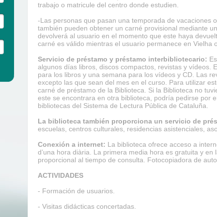
trabajo o matricule del centro donde estudien.
-Las personas que pasan una temporada de vacaciones o
también pueden obtener un carné provisional mediante un 
devolverá al usuario en el momento que este haya devuel
carné es válido mientras el usuario permanece en Vielha o 
Servicio de préstamo y préstamo interbibliotecario:
Est
algunos días libros, discos compactos, revistas y vídeos. 
para los libros y una semana para los vídeos y CD. Las r
excepto las que sean del mes en el curso. Para utilizar est
carné de préstamo de la Biblioteca. Si la Biblioteca no t
este se encontrara en otra biblioteca, podría pedirse por e
bibliotecas del Sistema de Lectura Pública de Cataluña.
La biblioteca también proporciona un servicio de pré
escuelas, centros culturales, residencias asistenciales, aso
Conexión a internet:
La biblioteca ofrece acceso a inter
d’una hora diària. La primera media hora es gratuita y en la
proporcional al tiempo de consulta. Fotocopiadora de auto
ACTIVIDADES
- Formación de usuarios.
- Visitas didácticas concertadas.