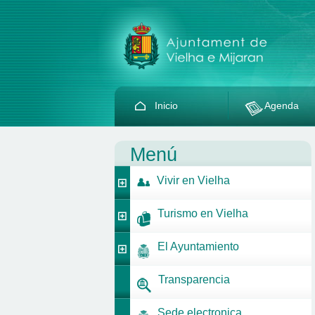
Inicio
Agenda
Menú
Vivir en Vielha
Turismo en Vielha
El Ayuntamiento
Transparencia
Sede electronica