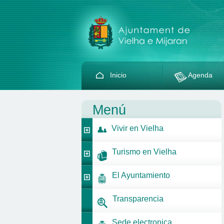
Inicio
Agenda
Menú
Vivir en Vielha
Turismo en Vielha
El Ayuntamiento
Transparencia
Sede electronica