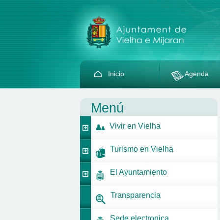
Inicio
Agenda
Menú
Vivir en Vielha
Turismo en Vielha
El Ayuntamiento
Transparencia
Sede electronica