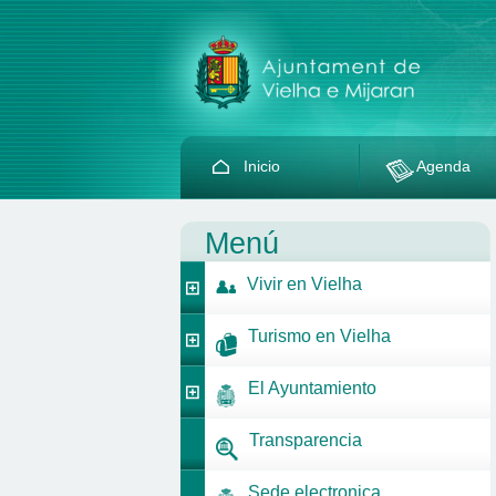
Inicio
Agenda
Menú
Vivir en Vielha
Turismo en Vielha
El Ayuntamiento
Transparencia
Sede electronica