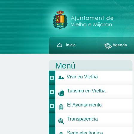
Inicio
Agenda
Menú
Vivir en Vielha
Turismo en Vielha
El Ayuntamiento
Transparencia
Sede electronica