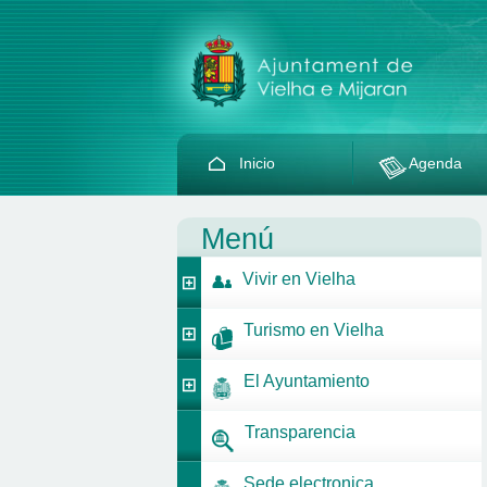
Inicio
Agenda
Menú
Vivir en Vielha
Turismo en Vielha
El Ayuntamiento
Transparencia
Sede electronica