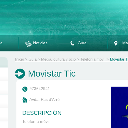
da
Noticias
Guía
Ma
Inicio
>
Guía
>
Media, cultura y ocio
>
Telefonía movil
>
Movistar T
Movistar Tic
973642941
Avda. Pas d’Arrò
DESCRIPCIÓN
Telefonía móvil