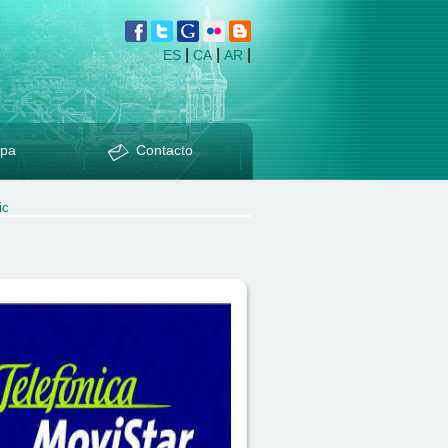
|
|
|
ES
CA
AR
pa
Contacto
ic