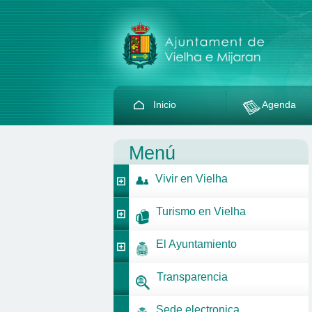
Inicio
Agenda
Menú
Vivir en Vielha
Turismo en Vielha
El Ayuntamiento
Transparencia
Sede electronica