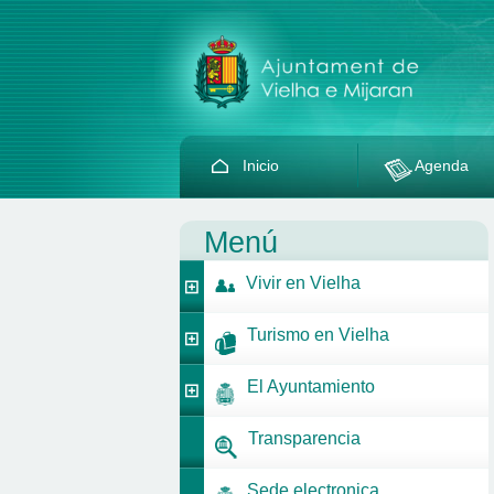
Inicio
Agenda
Menú
Vivir en Vielha
Turismo en Vielha
El Ayuntamiento
Transparencia
Sede electronica