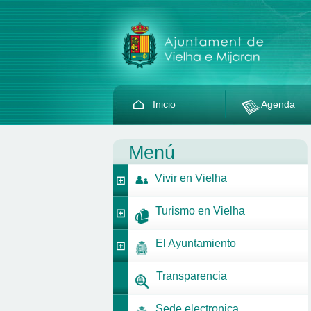
Inicio
Agenda
Menú
Vivir en Vielha
Turismo en Vielha
El Ayuntamiento
Transparencia
Sede electronica