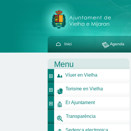
Inici
Agenda
Menu
Víuer en Vielha
Torisme en Vielha
Er Ajuntament
Transparéncia
Sedença electronica