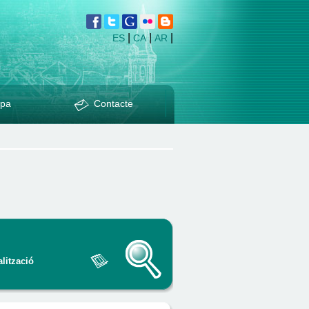
|
|
|
ES
CA
AR
pa
Contacte