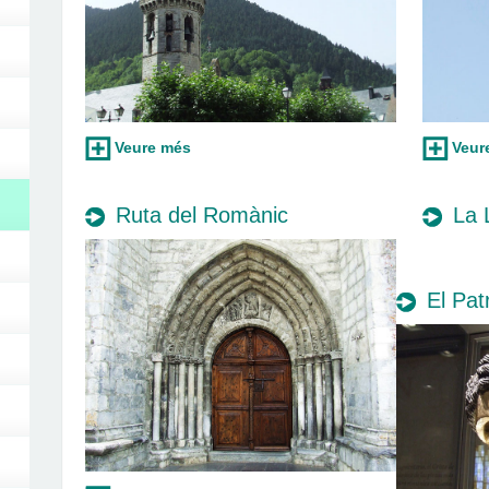
Veure més
Veur
Ruta del Romànic
La 
El Pat