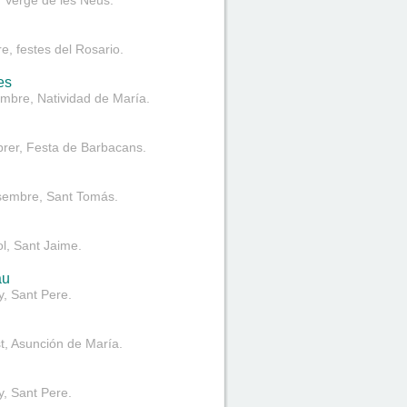
, Verge de les Neus.
re, festes del Rosario.
es
mbre, Natividad de María.
rer, Festa de Barbacans.
sembre, Sant Tomás.
ol, Sant Jaime.
au
y, Sant Pere.
t, Asunción de María.
y, Sant Pere.