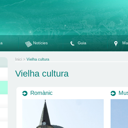
da
Notícies
Guia
Ma
Inici
>
Vielha cultura
Vielha cultura
Romànic
Mus