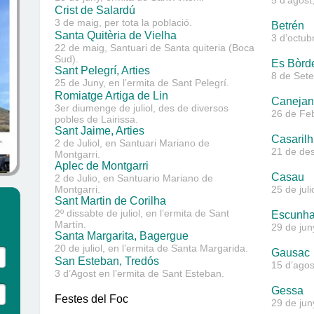
5 d’agost
Crist de Salardú
3 de maig, per tota la població.
Betrén
Santa Quitèria de Vielha
3 d’octub
22 de maig, Santuari de Santa quiteria (Boca
Sud).
Es Bòrd
Sant Pelegrí, Arties
8 de Sete
25 de Juny, en l’ermita de Sant Pelegrí.
Romiatge Artiga de Lin
Canejan
3er diumenge de juliol, des de diversos
26 de Feb
pobles de Lairissa.
Sant Jaime, Arties
Casarilh
2 de Juliol, en Santuari Mariano de
21 de de
Montgarri.
Aplec de Montgarri
Casau
2 de Julio, en Santuario Mariano de
Montgarri.
25 de juli
Sant Martin de Corilha
2º dissabte de juliol, en l’ermita de Sant
Escunh
Martín.
29 de jun
Santa Margarita, Bagergue
20 de juliol, en l’ermita de Santa Margarida.
Gausac
San Esteban, Tredós
15 d’agos
3 d’Agost en l’ermita de Sant Esteban.
Gessa
Festes del Foc
29 de jun