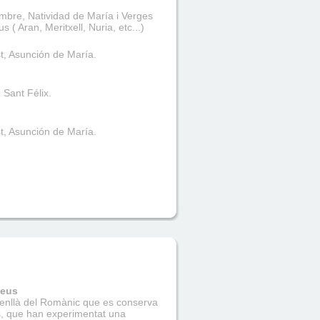
mbre, Natividad de María i Verges
us ( Aran, Meritxell, Nuria, etc...)
t, Asunción de María.
 Sant Félix.
t, Asunción de María.
neus
s enllà del Romànic que es conserva
s, que han experimentat una