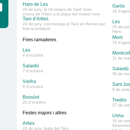
Haro de Les
Garòs
24 de juny, la nit vespra de Sant Joan,
16 d’agos
crema de l’Haro a la plaça del mateix nom.
Taro d’Arties
Les
24 de juny, s’arrossega el Taro en flames per
25 de jun
tota la població.
Hàro.
Mont
Fires ramaderes
15 d’agos
Les
Montcor
6 d’octubre.
11 de ma
Salardú
Salardú
7 d’octubre.
30 de no
Vielha
Sant Jo
8 d’octubre.
8 de sete
Bossòst
Tredós
20 d’octubre.
27 de se
Festes majors i altres
Unha
16 de set
Arties
Desembre,
24 de juny, festa del Taro.