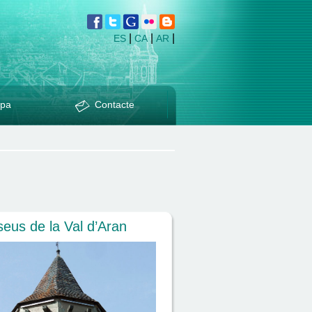
|
|
|
ES
CA
AR
pa
Contacte
eus de la Val d’Aran