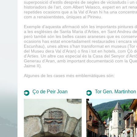
superposició d’estils després de segles de vicissituds i un 
historiadors de l’art, com Albert Velasco, expert en art ren
repetides ocasions que a la Val d’Aran hi ha una concentr
com a renaixentistes, úniques al Pirineu.
Exemple d’aquesta afirmació són les importants pintures d
a les esglésies de Santa Maria d’Arties, en Sant Andreu d
però també són les belles cases araneses que es conserv
ocasions has estat encertadament restaurades i encara viu
Escunhau), unes altres s’han transformat en museus (Tor
del Museu dera Val d’Aran) o fins i tot en hotels, com Çò 
d’Arties. Un altre cas especial és la Casa del Senyor d’Arr
Generau d’Aran, amb important documentació com la Querim
Jaime II).
Algunes de les cases més emblemàtiques són:
Ço de Peir Joan
Tor Gen. Martinhon