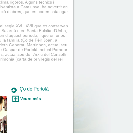
clima rigorós. Alguns tècnics i
aixentista a Catalunya, ha advertit en
ació d’obres, que es poden catalogar
el segle XVI i XVII que es conserven
e Salardú o en Santa Eulalia d’Unha,
en d’aquest període, i que en unes
 la família (Çò de Pèir Joan, a
 deth Generau Martinhon, actual seu
de Gaspar de Portolà, actual Parador
òs, actual seu de l’Arxiu del Conselh
ònia (carta de privilegis del rei
Ço de Portolà
Veure més