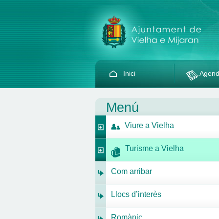
Inici
Agen
Menú
Viure a Vielha
Turisme a Vielha
Com arribar
Llocs d’interès
Romànic