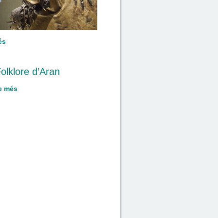
és
Folklore d’Aran
e més