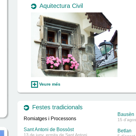
Aquitectura Civil
Veure més
Festes tradicionals
Bausèn
Romiatges i Processons
15 d’agos
Sant Antoni de Bossòst
Betlan
13 de juny, ermita de Sant Antoni.