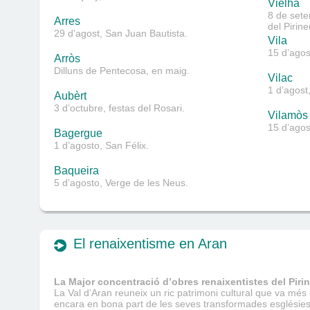
Vielha
8 de sete
Arres
del Pirine
29 d’agost, San Juan Bautista.
Vila
15 d’agos
Arròs
Dilluns de Pentecosa, en maig.
Vilac
1 d’agost,
Aubèrt
3 d’octubre, festas del Rosari.
Vilamòs
15 d’agos
Bagergue
1 d’agosto, San Félix.
Baqueira
5 d’agosto, Verge de les Neus.
El renaixentisme en Aran
La Major concentració d’obres renaixentistes del Piri
La Val d’Aran reuneix un ric patrimoni cultural que va mé
encara en bona part de les seves transformades esglésie