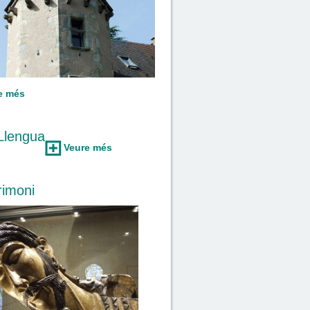
e més
Llengua
Veure més
rimoni