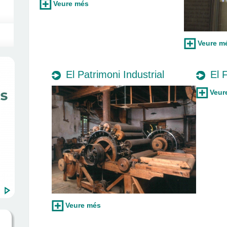
Veure més
Veure m
El Patrimoni Industrial
El 
Veur
Veure més