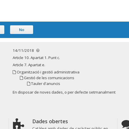
No
14/11/2018
Article 10. Apartat 1. Punt c.
Article 7. Apartat e.
Organització i gestió administrativa
Gestió de les comunicacions
Tauler d'anuncis
En disposar de noves dades, o per defecte setmanalment
Dades obertes
Catàleg amb dades de caràcter públic en