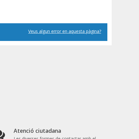
Veus algun error en aquesta pàgina?
Atenció ciutadana
Les diverses formes de contactar amb el