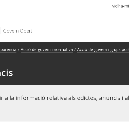
vielha-mi
quest lloc està protegit per reCAPTCHA i s’aplica la
Política de privadesa
i
es
Condicions del servei
de Google.
Govern Obert
sparència
/
Acció de govern i normativa
/
Acció de govern i grups polí
cis
r a la informació relativa als edictes, anuncis 