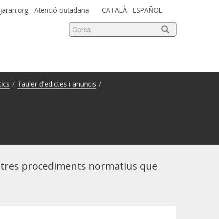
jaran.org
Atenció ciutadana
CATALÀ
ESPAÑOL
tics
/
Tauler d'edictes i anuncis
/
i altres procediments normatius que