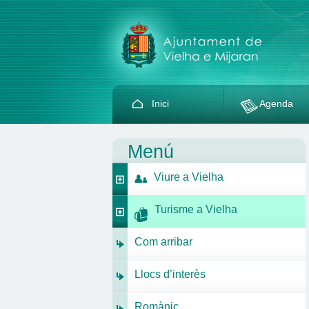
Inici
Agenda
Menú
Viure a Vielha
Turisme a Vielha
Com arribar
Llocs d’interès
Romànic