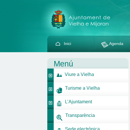
Inici
Agenda
Menú
Viure a Vielha
Turisme a Vielha
L’Ajuntament
Transparència
Sede electrònica