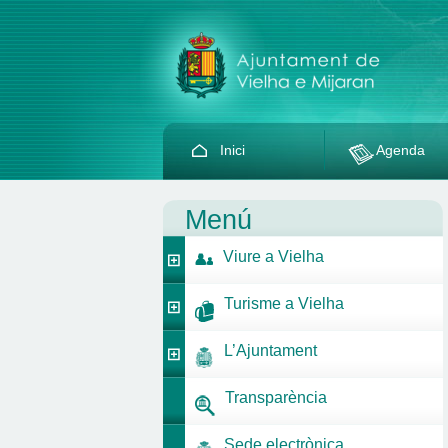
Inici
Agenda
Menú
Viure a Vielha
Turisme a Vielha
L’Ajuntament
Transparència
Sede electrònica