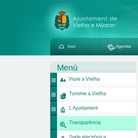
Inici
Agenda
Menú
Viure a Vielha
Turisme a Vielha
L’Ajuntament
Transparència
Sede electrònica