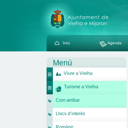
Inici
Agenda
Menú
Viure a Vielha
Turisme a Vielha
Com arribar
Llocs d’interès
Romànic