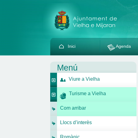
Inici
Agenda
Menú
Viure a Vielha
Turisme a Vielha
Com arribar
Llocs d’interès
Romànic