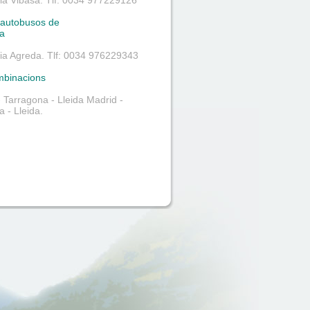
a Vibasa. Tlf: 0034 977229126
’autobusos de
a
a Agreda. Tlf: 0034 976229343
mbinacions
- Tarragona - Lleida Madrid -
 - Lleida.