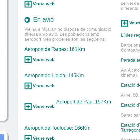
servei de
Veure web
diferents
En avió
Veur
Vielha e Mijaran no disposa de comunicació
directa amb avió. Les poblacions amb
Línies re
aeroport més properes són les següents:
Barcelona
Aeroport de Tarbes: 161Km
Companyia
Veure web
Parada a
Av. Alcal
cinema).
Aeroport de Lleida: 145Km
Estació d
Veure web
Alibei 80
Aeroport de Pau: 157Km
Estació d
Veure web
Saracibar,
Estació d
Aeroport de Toulouse: 166Km
Tarragon
Veure web