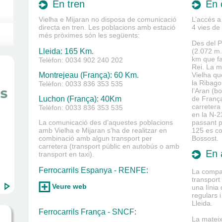
En tren
En 
Vielha e Mijaran no disposa de comunicació
L’accés a
directa en tren. Les poblacions amb estació
4 vies de
més pròximes són les següents:
Des del P
Lleida: 165 Km.
(2.072 m.
km que fa 
Telèfon: 0034 902 240 202
Rei. La m
Montrejeau (França): 60 Km.
Vielha qu
la Ribago
Telèfon: 0033 836 353 535
l’Aran (b
Luchon (França): 40Km
de França
carretera
Telèfon: 0033 836 353 535
en la N-2
La comunicació des d’aquestes poblacions
passant p
amb Vielha e Mijaran s’ha de realitzar en
125 es co
combinació amb algun transport per
Bossost.
carretera (transport públic en autobús o amb
En 
transport en taxi).
Ferrocarrils Espanya - RENFE:
La compan
transport
Veure web
una línia 
regulars i
Lleida.
Ferrocarrils França - SNCF:
La matei