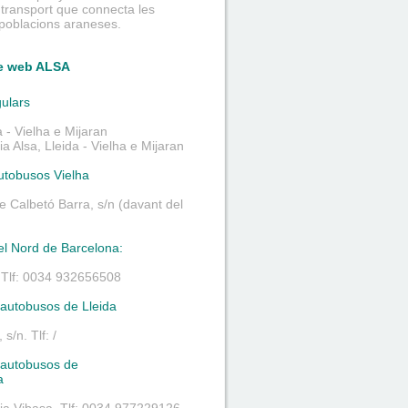
 transport que connecta les
 poblacions araneses.
e web ALSA
gulars
 - Vielha e Mijaran
 Alsa, Lleida - Vielha e Mijaran
utobusos Vielha
de Calbetó Barra, s/n (davant del
el Nord de Barcelona:
. Tlf: 0034 932656508
’autobusos de Lleida
 s/n. Tlf: /
’autobusos de
a