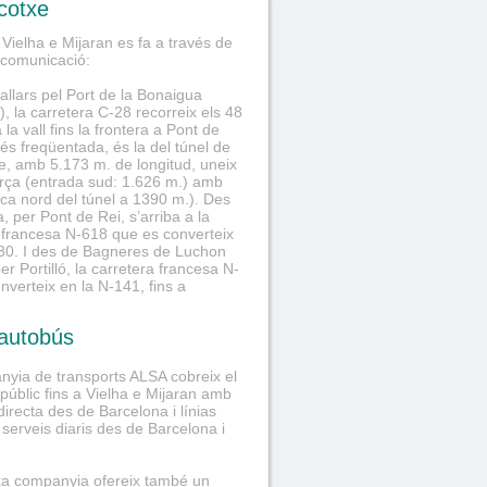
cotxe
 Vielha e Mijaran es fa a través de
 comunicació:
allars pel Port de la Bonaigua
), la carretera C-28 recorreix els 48
la vall fins la frontera a Pont de
és freqüentada, és la del túnel de
e, amb 5.173 m. de longitud, uneix
rça (entrada sud: 1.626 m.) amb
oca nord del túnel a 1390 m.). Des
, per Pont de Rei, s’arriba a la
 francesa N-618 que es converteix
30. I des de Bagneres de Luchon
er Portilló, la carretera francesa N-
nverteix en la N-141, fins a
autobús
yia de transports ALSA cobreix el
 públic fins a Vielha e Mijaran amb
directa des de Barcelona i línias
 serveis diaris des de Barcelona i
xa companyia ofereix també un