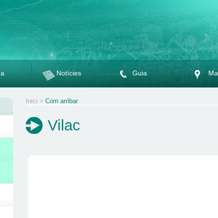
da
Notícies
Guia
Ma
Inici
>
Com arribar
Vilac