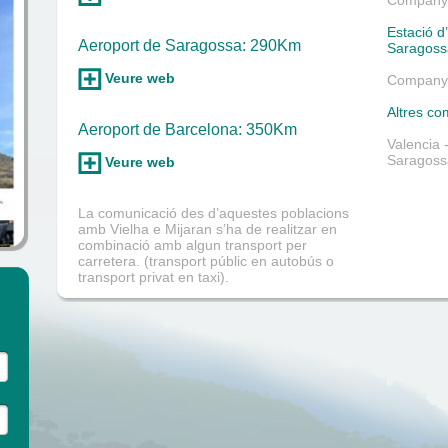
Companyi
Estació d
Aeroport de Saragossa: 290Km
Saragoss
Veure web
Companyi
Altres co
Aeroport de Barcelona: 350Km
Valencia 
Saragossa
Veure web
La comunicació des d’aquestes poblacions
amb Vielha e Mijaran s’ha de realitzar en
combinació amb algun transport per
carretera. (transport públic en autobús o
transport privat en taxi).