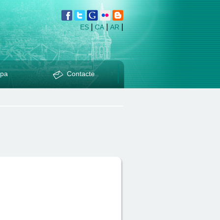
|
|
|
ES
CA
AR
pa
Contacte