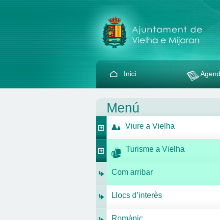
Inici
Agen
Menú
Viure a Vielha
Turisme a Vielha
Com arribar
Llocs d’interès
Romànic