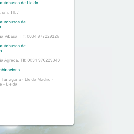
’autobusos de Lleida
 s/n. Tlf: /
’autobusos de
a
a Vibasa. Tlf: 0034 977229126
’autobusos de
a
a Agreda. Tlf: 0034 976229343
mbinacions
- Tarragona - Lleida Madrid -
 - Lleida.