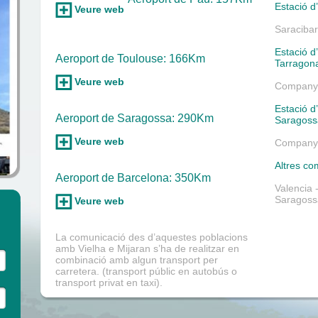
Estació d
Veure web
Saracibar,
Estació d
Aeroport de Toulouse: 166Km
Tarragon
Veure web
Companyi
Estació d
Aeroport de Saragossa: 290Km
Saragoss
Veure web
Companyi
Altres co
Aeroport de Barcelona: 350Km
Valencia 
Saragossa
Veure web
La comunicació des d’aquestes poblacions
amb Vielha e Mijaran s’ha de realitzar en
combinació amb algun transport per
carretera. (transport públic en autobús o
transport privat en taxi).