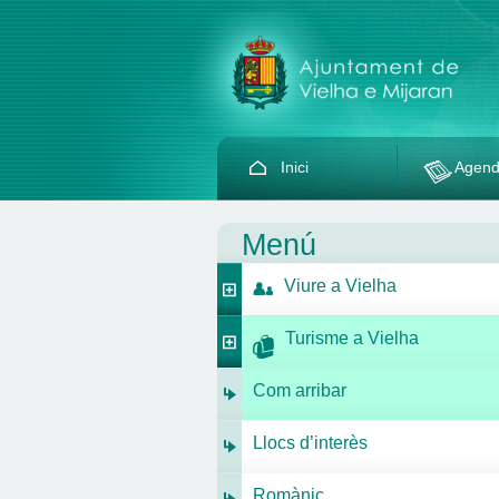
Inici
Agen
Menú
Viure a Vielha
Turisme a Vielha
Com arribar
Llocs d’interès
Romànic