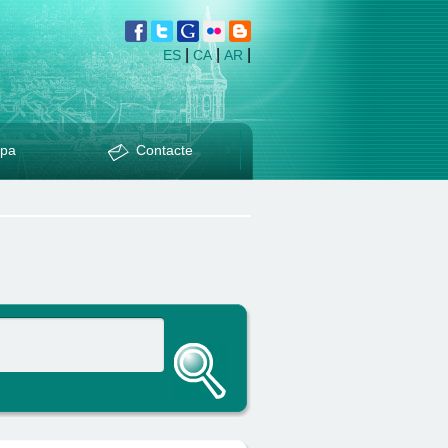
|
|
|
ES
CA
AR
pa
Contacte