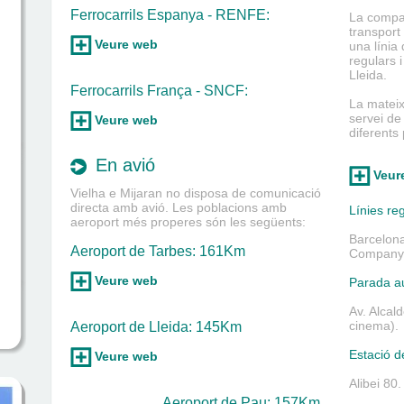
Ferrocarrils Espanya - RENFE:
La compan
transport
Veure web
una línia 
regulars i
Lleida.
Ferrocarrils França - SNCF:
La matei
servei de
Veure web
diferents
En avió
Veur
Vielha e Mijaran no disposa de comunicació
directa amb avió. Les poblacions amb
Línies re
aeroport més properes són les següents:
Barcelona
Aeroport de Tarbes: 161Km
Companyia
Veure web
Parada a
Av. Alcal
cinema).
Aeroport de Lleida: 145Km
Estació d
Veure web
Alibei 80
Aeroport de Pau: 157Km