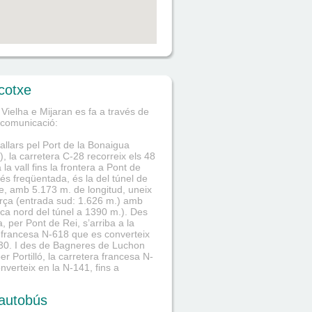
cotxe
 Vielha e Mijaran es fa a través de
 comunicació:
allars pel Port de la Bonaigua
), la carretera C-28 recorreix els 48
la vall fins la frontera a Pont de
és freqüentada, és la del túnel de
e, amb 5.173 m. de longitud, uneix
rça (entrada sud: 1.626 m.) amb
oca nord del túnel a 1390 m.). Des
, per Pont de Rei, s’arriba a la
 francesa N-618 que es converteix
30. I des de Bagneres de Luchon
er Portilló, la carretera francesa N-
nverteix en la N-141, fins a
autobús