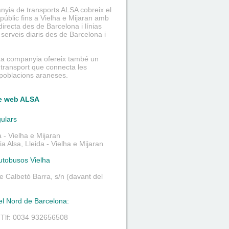
yia de transports ALSA cobreix el
 públic fins a Vielha e Mijaran amb
directa des de Barcelona i línias
 serveis diaris des de Barcelona i
xa companyia ofereix també un
 transport que connecta les
 poblacions araneses.
e web ALSA
gulars
 - Vielha e Mijaran
 Alsa, Lleida - Vielha e Mijaran
utobusos Vielha
de Calbetó Barra, s/n (davant del
el Nord de Barcelona:
. Tlf: 0034 932656508