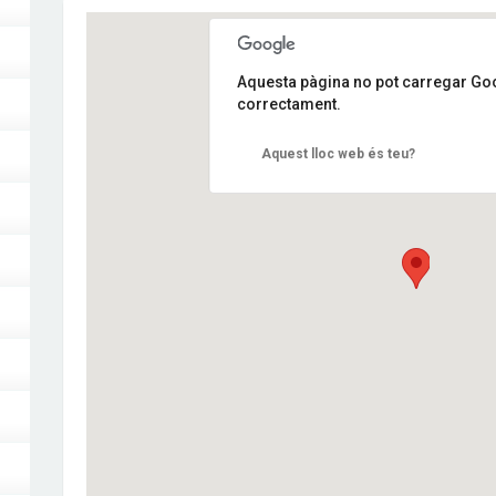
Aquesta pàgina no pot carregar G
correctament.
Aquest lloc web és teu?