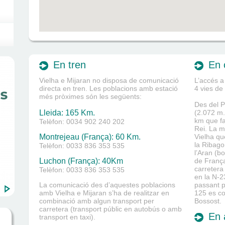
En tren
En 
Vielha e Mijaran no disposa de comunicació
L’accés a
directa en tren. Les poblacions amb estació
4 vies de
més pròximes són les següents:
Des del P
Lleida: 165 Km.
(2.072 m.
km que fa 
Telèfon: 0034 902 240 202
Rei. La m
Montrejeau (França): 60 Km.
Vielha qu
la Ribago
Telèfon: 0033 836 353 535
l’Aran (b
Luchon (França): 40Km
de França
carretera
Telèfon: 0033 836 353 535
en la N-2
La comunicació des d’aquestes poblacions
passant p
amb Vielha e Mijaran s’ha de realitzar en
125 es co
combinació amb algun transport per
Bossost.
carretera (transport públic en autobús o amb
En 
transport en taxi).