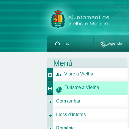
Inici
Agenda
Menú
Viure a Vielha
Turisme a Vielha
Com arribar
Llocs d’interès
Romànic