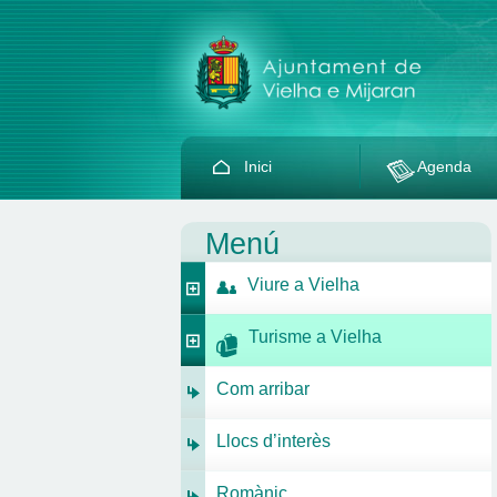
Inici
Agenda
Menú
Viure a Vielha
Turisme a Vielha
Com arribar
Llocs d’interès
Romànic