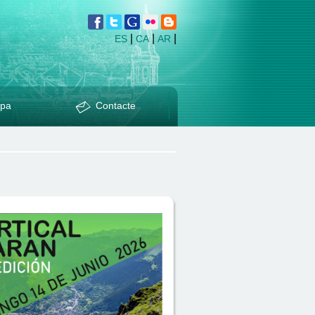
|
|
|
ES
CA
AR
pa
Contacte