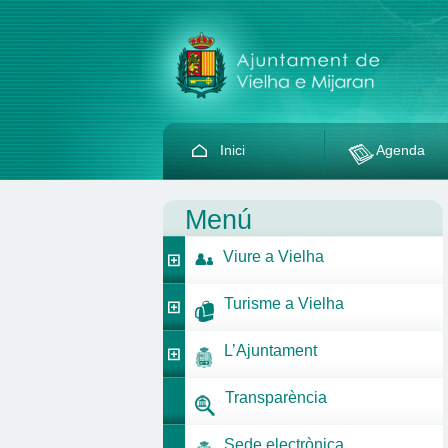
Inici
Agenda
Menú
Viure a Vielha
Turisme a Vielha
L’Ajuntament
Transparència
Sede electrònica