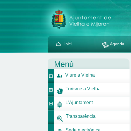
Inici
Agenda
Menú
Viure a Vielha
Turisme a Vielha
L’Ajuntament
Transparència
Sede electrònica