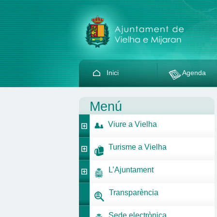
Inici
Agenda
Menú
Viure a Vielha
Turisme a Vielha
L’Ajuntament
Transparència
Sede electrònica