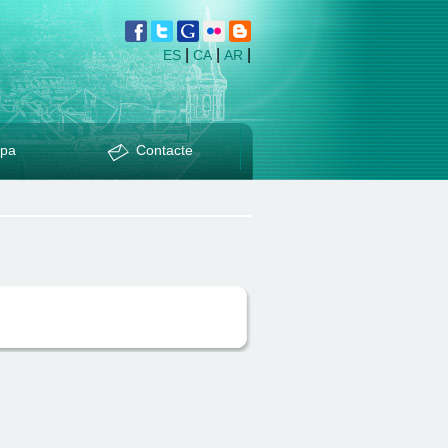
|
|
|
ES
CA
AR
pa
Contacte