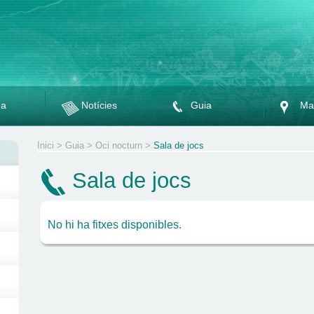
da
Notícies
Guia
Ma
Inici
>
Guia
>
Oci nocturn
>
Sala de jocs
Sala de jocs
No hi ha fitxes disponibles.