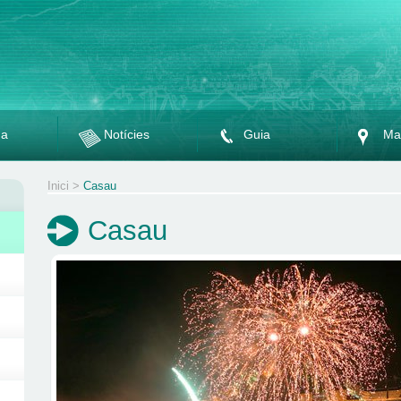
da
Notícies
Guia
Ma
Inici
>
Casau
Casau