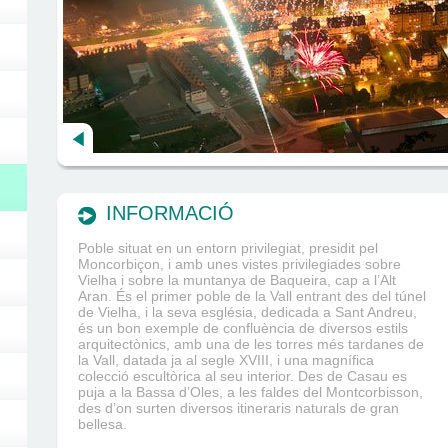
INFORMACIÓ
Poble situat en un entorn privilegiat, presidit pel
Moncorbiçon, i amb unes vistes privilegiades sobre
Vielha i sobre la muntanya de Baqueira, cap a l’Alt
Aran. És el primer poble de la Vall entrant des del túnel
de Vielha, i la seva església, dedicada a Sant Andreu,
és un bon exemple de confluència de diversos estils
arquitectònics, amb una de les torres més tardanes de
la Vall, datada ja al segle XVIII, i una magnífica
colecció escultòrica al seu interior. Des de Casau es
puja a la Bassa d’Oles, a les faldes del Montcorbisson,
des d’on surten diversos itineraris naturals de gran
bellesa.