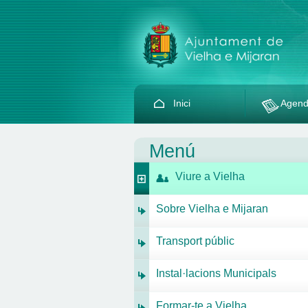
Inici
Agen
Menú
Viure a Vielha
Sobre Vielha e Mijaran
Transport públic
Instal·lacions Municipals
Formar-te a Vielha