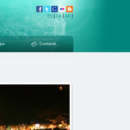
|
|
|
ES
CA
AR
pa
Contacte