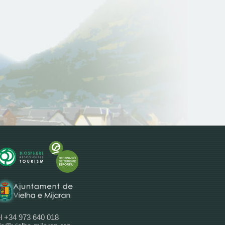
l +34 973 640 018