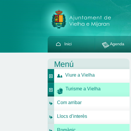
Inici
Agenda
Menú
Viure a Vielha
Turisme a Vielha
Com arribar
Llocs d’interès
Romànic